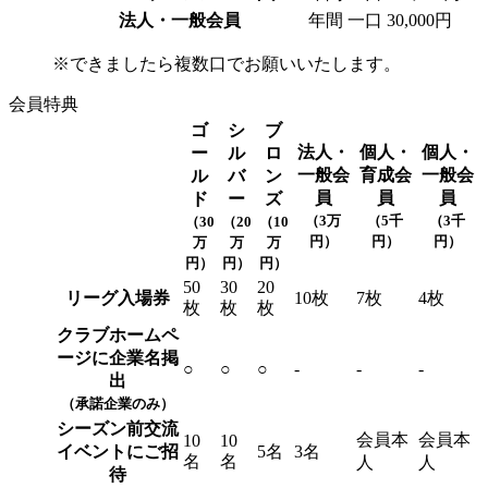
法人・一般会員
年間 一口
30,000円
※できましたら複数口でお願いいたします。
会員特典
ゴ
シ
ブ
法人・
個人・
個人・
ー
ル
ロ
一般会
育成会
一般会
ル
バ
ン
員
員
員
ド
ー
ズ
（3万
（5千
（3千
（30
（20
（10
円）
円）
円）
万
万
万
円）
円）
円）
50
30
20
リーグ入場券
10枚
7枚
4枚
枚
枚
枚
クラブホームペ
ージに企業名掲
○
○
○
-
-
-
出
（承諾企業のみ）
シーズン前交流
会員本
会員本
10
10
イベントにご招
5名
3名
名
名
人
人
待