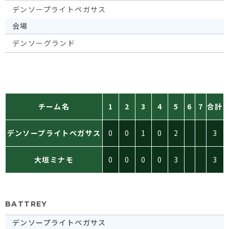
デンソープライトペガサス
会場
デンソーグランド
チーム名
1
2
3
4
5
6
7
合計
デンソープライトペガサス
0
0
1
0
2
3
大垣ミナモ
0
0
0
0
3
3
BATTREY
デンソープライトペガサス