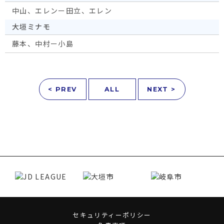
中山、エレンー田立、エレン
大垣ミナモ
藤本、中村ー小島
< PREV
ALL
NEXT >
セキュリティーポリシー