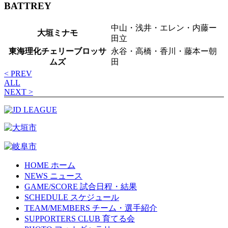
BATTREY
中山・浅井・エレン・内藤ー
大垣ミナモ
田立
東海理化チェリーブロッサ
永谷・高橋・香川・藤本ー朝
ムズ
田
< PREV
ALL
NEXT >
HOME
ホーム
NEWS
ニュース
GAME/SCORE
試合日程・結果
SCHEDULE
スケジュール
TEAM/MEMBERS
チーム・選手紹介
SUPPORTERS CLUB
育てる会