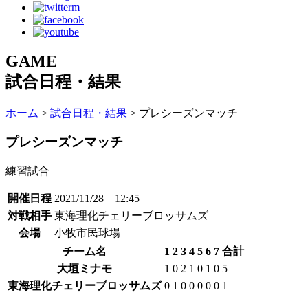
GAME
試合日程・結果
ホーム
>
試合日程・結果
> プレシーズンマッチ
プレシーズンマッチ
練習試合
開催日程
2021/11/28 12:45
対戦相手
東海理化チェリーブロッサムズ
会場
小牧市民球場
チーム名
1
2
3
4
5
6
7
合計
大垣ミナモ
1
0
2
1
0
1
0
5
東海理化チェリーブロッサムズ
0
1
0
0
0
0
0
1