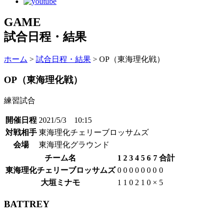
GAME
試合日程・結果
ホーム
>
試合日程・結果
> OP（東海理化戦）
OP（東海理化戦）
練習試合
開催日程
2021/5/3 10:15
対戦相手
東海理化チェリーブロッサムズ
会場
東海理化グラウンド
チーム名
1
2
3
4
5
6
7
合計
東海理化チェリーブロッサムズ
0
0
0
0
0
0
0
0
大垣ミナモ
1
1
0
2
1
0
×
5
BATTREY