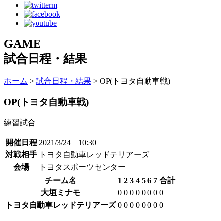
GAME
試合日程・結果
ホーム
>
試合日程・結果
> OP(トヨタ自動車戦)
OP(トヨタ自動車戦)
練習試合
開催日程
2021/3/24 10:30
対戦相手
トヨタ自動車レッドテリアーズ
会場
トヨタスポーツセンター
チーム名
1
2
3
4
5
6
7
合計
大垣ミナモ
0
0
0
0
0
0
0
0
トヨタ自動車レッドテリアーズ
0
0
0
0
0
0
0
0