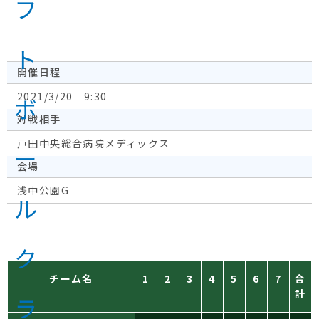
開催日程
2021/3/20 9:30
対戦相手
戸田中央総合病院メディックス
会場
浅中公園G
チーム名
1
2
3
4
5
6
7
合
計