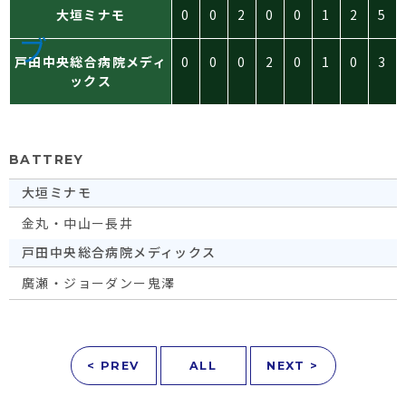
大垣ミナモ
0
0
2
0
0
1
2
5
戸田中央総合病院メディ
0
0
0
2
0
1
0
3
ックス
BATTREY
大垣ミナモ
金丸・中山ー長井
戸田中央総合病院メディックス
廣瀬・ジョーダンー鬼澤
< PREV
ALL
NEXT >