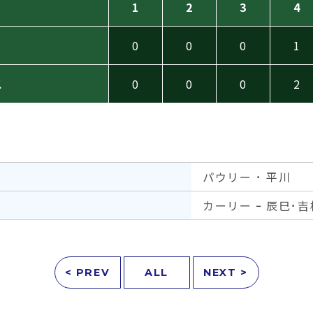
1
2
3
4
0
0
0
1
ス
0
0
0
2
パウリー ･ 平川
カーリー ｰ 辰巳･吉
< PREV
ALL
NEXT >