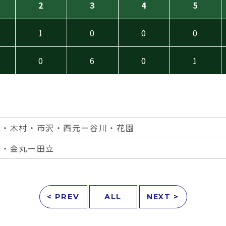
2
3
4
5
1
0
0
0
0
6
0
1
元・木村・市沢・西元ー谷川・花園
藤・金丸ー田立
< PREV
ALL
NEXT >