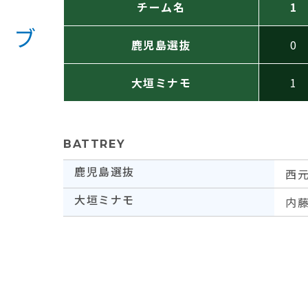
チーム名
1
鹿児島選抜
0
大垣ミナモ
1
BATTREY
鹿児島選抜
西
大垣ミナモ
内