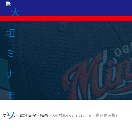
ホーム
>
試合日程・結果
> OP戦(Dream Citrine・鹿児島選抜)