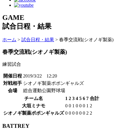
GAME
試合日程・結果
ホーム
>
試合日程・結果
> 春季交流戦(シオノギ製薬)
春季交流戦(シオノギ製薬)
練習試合
開催日程
2019/3/22 12:20
対戦相手
シオノギ製薬ポポンギャルズ
会場
総合運動公園野球場
チーム名
1
2
3
4
5
6
7
合計
大垣ミナモ
0
0
1
0
0
0
1
2
シオノギ製薬ポポンギャルズ
0
0
0
0
0
0
2
2
BATTREY