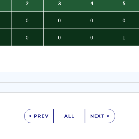
2
3
4
5
0
0
0
0
0
0
0
1
< PREV
ALL
NEXT >