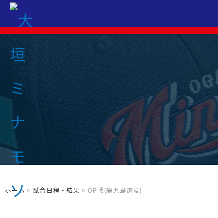
ホーム
>
試合日程・結果
> OP戦(鹿児島選抜)