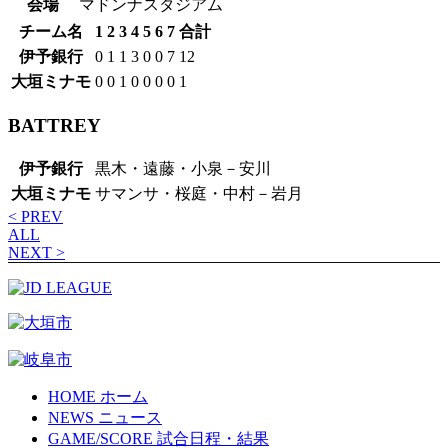
会場
マドンナスタジアム
チーム名
1
2
3
4
5
6
7
合計
伊予銀行
0
1
1
3
0
0
7
12
大垣ミナモ
0
0
1
0
0
0
0
1
BATTREY
伊予銀行
黒木・遠藤・小泉－安川
大垣ミナモ
サマンサ・桜庭・中村－岩月
< PREV
ALL
NEXT >
HOME
ホーム
NEWS
ニュース
GAME/SCORE
試合日程・結果