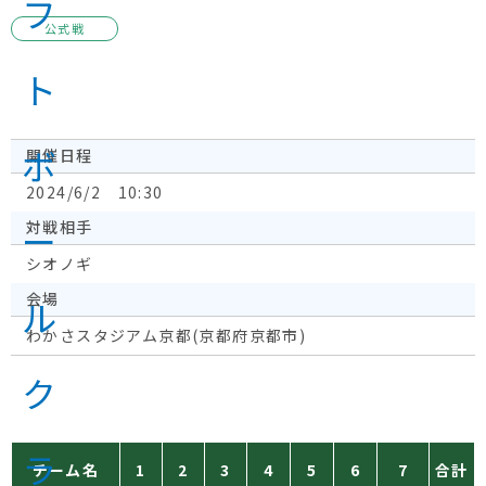
公式戦
開催日程
2024/6/2 10:30
対戦相手
シオノギ
会場
わかさスタジアム京都(京都府京都市)
チーム名
1
2
3
4
5
6
7
合計