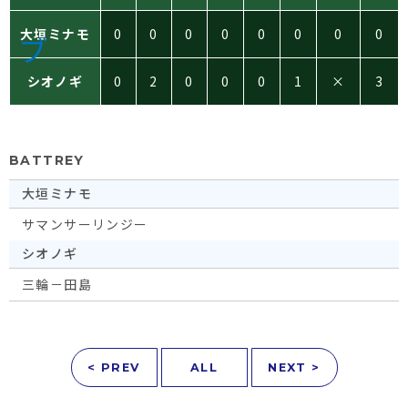
大垣ミナモ
0
0
0
0
0
0
0
0
シオノギ
0
2
0
0
0
1
×
3
BATTREY
大垣ミナモ
サマンサーリンジー
シオノギ
三輪－田島
< PREV
ALL
NEXT >