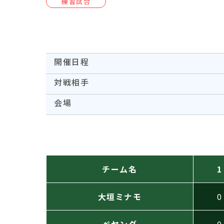
練習試合
開催日程
対戦相手
会場
チーム名
1
大垣ミナモ
0
ペヤング
0