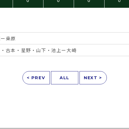
堀ー桒原
山・古本・星野・山下・池上ー大崎
< PREV
ALL
NEXT >