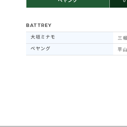
BATTREY
大垣ミナモ
三
ペヤング
平