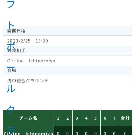
開催日程
2023/2/25 13:30
対戦相手
Citrine Ichinomiya
会場
浅中総合グラウンド
チーム名
1
2
3
4
5
6
7
合計
Citrine Ichinomiya
0
0
0
0
0
0
0
0