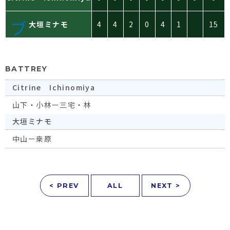
大垣ミナモ
4
4
2
0
4
1
15
BATTREY
Citrine Ichinomiya
山下・小林ー三宅・林
大垣ミナモ
中山ー桒原
< PREV
ALL
NEXT >