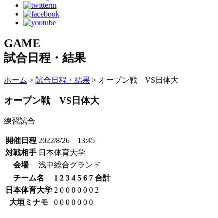
GAME
試合日程・結果
ホーム
>
試合日程・結果
> オープン戦 VS日体大
オープン戦 VS日体大
練習試合
開催日程
2022/8/26 13:45
対戦相手
日本体育大学
会場
浅中総合グランド
チーム名
1
2
3
4
5
6
7
合計
日本体育大学
2
0
0
0
0
0
0
2
大垣ミナモ
0
0
0
0
0
0
0