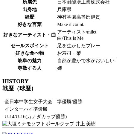
所属先
日本耐酸壜工業株式会社
出身地
兵庫県
経歴
神村学園高等部伊賀
好きな言葉
Make it count.
アーティスト/milet
好きなアーティスト・曲
曲/This Is Me
セールスポイント
足を生かしたプレー
好きな食べ物
お寿司・梨
岐阜の魅力
自然が豊かで水がおいしい！
尊敬する人
姉
HISTORY
戦歴（球歴）
全日本中学生女子大会 準優勝/優勝
インターハイ準優勝
U-14/U-16(カナダカップ優勝)